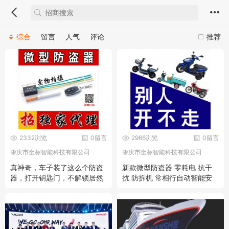
综合
留言
人气
评论
推荐
2332浏览
0留言
2966浏览
0留言
肇庆市坐标智能科技有限公司
肇庆市坐标智能科技有限公司
真神奇，车子装了这么个防盗
新款微型防盗器 零耗电 抗干
器，打开钥匙门，不解锁居然
扰 防拆机 常相行自动智能安
开不走！
全器