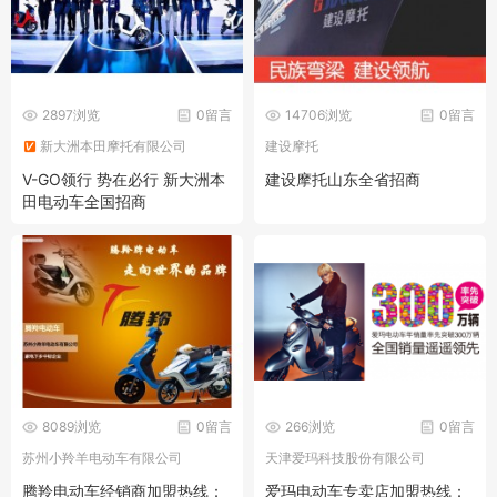
2897浏览
0留言
14706浏览
0留言
新大洲本田摩托有限公司
建设摩托
V-GO领行 势在必行 新大洲本
建设摩托山东全省招商
田电动车全国招商
8089浏览
0留言
266浏览
0留言
苏州小羚羊电动车有限公司
天津爱玛科技股份有限公司
腾羚电动车经销商加盟热线：
爱玛电动车专卖店加盟热线：