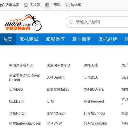
收藏本页
手机版
二维码
购物车
首页
摩托商城
摩配供应
摩企商家
摩托品牌
动态
中国汽摩联合会
珠海国际赛车场
摩托天地
东
皇家埃菲尔德 Royal
大林Daelim
三枪BSA
Baja
Enfield
贝塔Beta
意塔杰特Italjet
吉列那Gilera
胡思
MV
德比Derbi
KTM
标致Peugeot
a
诺顿Norton
麦坚尼Magni
比摩塔Bimota
凯旋T
哈雷harley-davidson
宝马BMW
雅马哈Yamaha
川崎