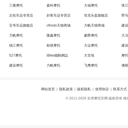
三雅摩托
森科摩托
大福摩托
珠
左轮车品专营店
好客车品专营店
坦克头盔旗舰店
野
宝爷车品旗舰店
cfmoto天猫商城
力帆天猫商城
建
力帆摩托
隆鑫摩托
豪爵摩托
大
钱江摩托
标致摩托
大运摩托
建
527摩托
iBike鐵騎網誌
大笪地
摩
建设摩托
力帆摩托
飞鹰摩托
佛
网站首页
|
隐私政策
|
版权隐私
|
使用协议
|
联系方式
© 2011-2026 全球摩托车网 版权所有 