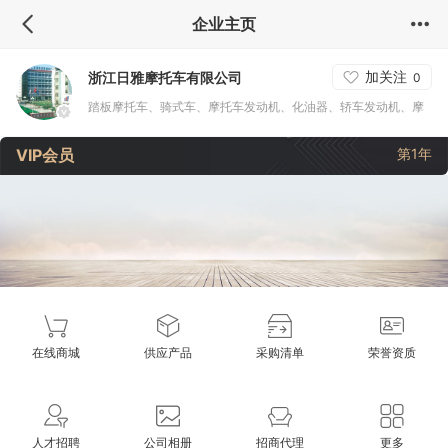
企业主页
加关注
浙江日雅摩托车有限公司
0
踏板摩托车、骑式车、摩托车发动机、化油器、轿车发动机、摩
托车车架等
VIP会员
第1年
在线商城
供应产品
采购清单
荣誉资质
人才招聘
公司相册
招商代理
更多